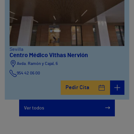
Sevilla
Centro Médico Vithas Nervión
Avda. Ramón y Cajal, 6
954 42 06 00
Pedir Cita
Ver todos