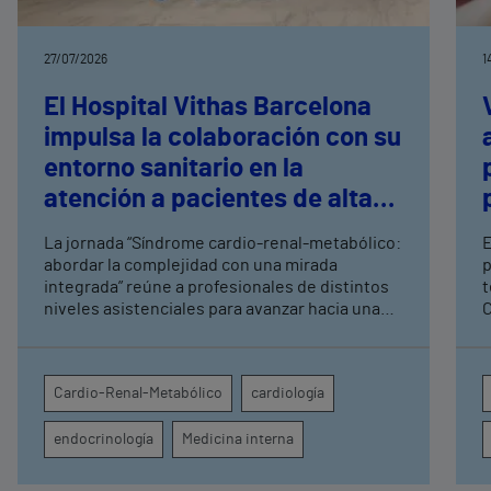
27/07/2026
1
El Hospital Vithas Barcelona
impulsa la colaboración con su
entorno sanitario en la
atención a pacientes de alta
complejidad
La jornada “Síndrome cardio-renal-metabólico:
E
abordar la complejidad con una mirada
p
integrada” reúne a profesionales de distintos
t
niveles asistenciales para avanzar hacia una
Co
atención más coordinada en patologías
m
interrelacionadas Organizada junto a la
l
Fundación Vithas, la sesión también ha servido
i
Cardio-Renal-Metabólico
cardiología
para presentar la nueva Unidad Cardio-Renal-
n
Metabólica del hospital y su enfoque
T
endocrinología
Medicina interna
asistencial innovador basado en la
i
colaboración entre especialidades y centros
t
sanitarios