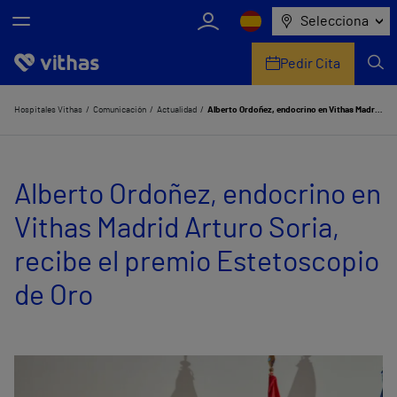
Selecciona
Pedir Cita
Nosotros
Hospitales Vithas
Comunicación
Actualidad
Alberto Ordoñez, endocrino en Vithas Madrid Arturo Soria, recibe el premio Estetoscopio de Oro
Centros
Alberto Ordoñez, endocrino en
Servicios de salud
Vithas Madrid Arturo Soria,
Equipo médico y asistencial
recibe el premio Estetoscopio
Información útil
de Oro
Comunicación