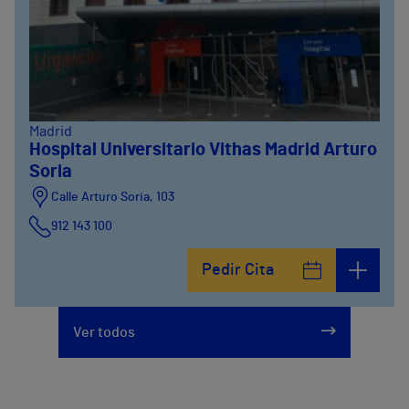
Madrid
Hospital Universitario Vithas Madrid Arturo
Soria
Calle Arturo Soria, 103
912 143 100
Calle Arturo Soria, 105
Pedir Cita
912 143 100
Calle Arturo Soria, 107
Ver todos
912 143 100