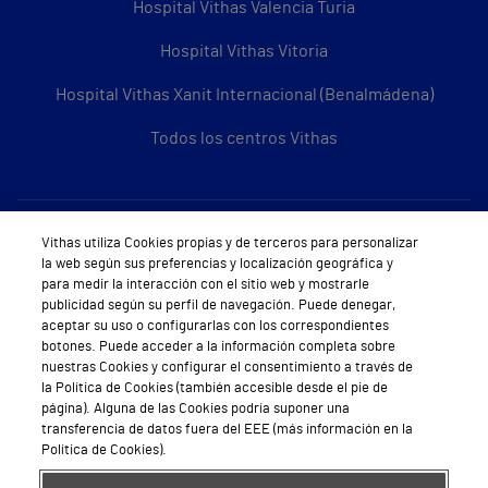
Hospital Vithas Valencia Turia
Hospital Vithas Vitoria
Hospital Vithas Xanit Internacional (Benalmádena)
Todos los centros Vithas
Sobre Vithas
Vithas utiliza Cookies propias y de terceros para personalizar
la web según sus preferencias y localización geográfica y
Quiénes somos
para medir la interacción con el sitio web y mostrarle
publicidad según su perfil de navegación. Puede denegar,
Trabajar en Vithas
aceptar su uso o configurarlas con los correspondientes
botones. Puede acceder a la información completa sobre
Teléfono Cita Médica
nuestras Cookies y configurar el consentimiento a través de
la Política de Cookies (también accesible desde el pie de
Teléfono Atención al Cliente
página). Alguna de las Cookies podría suponer una
transferencia de datos fuera del EEE (más información en la
Política de seguridad y salud en el trabajo
Política de Cookies).