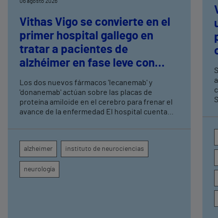
06 agosto 2026
Vithas Vigo se convierte en el
primer hospital gallego en
tratar a pacientes de
alzhéimer en fase leve con
S
terapias antiamiloide
a
Los dos nuevos fármacos 'lecanemab' y
c
'donanemab' actúan sobre las placas de
S
proteína amiloide en el cerebro para frenar el
avance de la enfermedad El hospital cuenta
con cuatro neurólogos y tecnología de
diagnóstico por imagen para el exhaustivo
seguimiento clínico de cada paciente
alzheimer
instituto de neurociencias
neurología