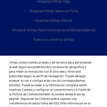
Hospital Vithas Vigo
Hospital Vithas Valencia Turia
Hospital Vithas Vitoria
Hospital Vithas Xanit Internacional (Benalmádena)
Todos los centros Vithas
Sobre Vithas
Vithas utiliza Cookies propias y de terceros para personalizar
la web según sus preferencias y localización geográfica y
Quiénes somos
para medir la interacción con el sitio web y mostrarle
publicidad según su perfil de navegación. Puede denegar,
Trabajar en Vithas
aceptar su uso o configurarlas con los correspondientes
botones. Puede acceder a la información completa sobre
Teléfono Cita Médica
nuestras Cookies y configurar el consentimiento a través de
la Política de Cookies (también accesible desde el pie de
Teléfono Atención al Cliente
página). Alguna de las Cookies podría suponer una
transferencia de datos fuera del EEE (más información en la