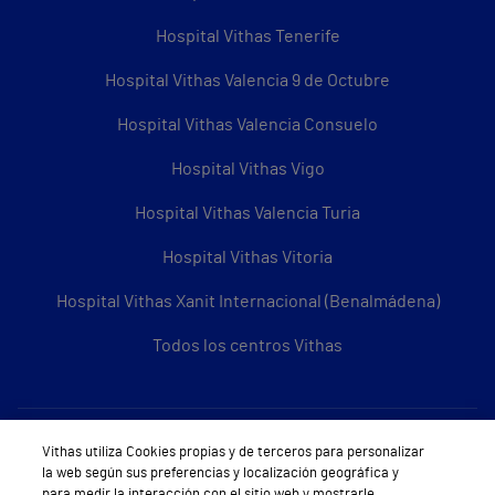
Hospital Vithas Tenerife
Hospital Vithas Valencia 9 de Octubre
Hospital Vithas Valencia Consuelo
Hospital Vithas Vigo
Hospital Vithas Valencia Turia
Hospital Vithas Vitoria
Hospital Vithas Xanit Internacional (Benalmádena)
Todos los centros Vithas
Sobre Vithas
Vithas utiliza Cookies propias y de terceros para personalizar
la web según sus preferencias y localización geográfica y
Quiénes somos
para medir la interacción con el sitio web y mostrarle