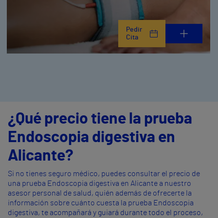
Pedir
Cita
¿Qué precio tiene la prueba
Endoscopia digestiva en
Alicante?
Si no tienes seguro médico, puedes consultar el precio de
una prueba Endoscopia digestiva en Alicante a nuestro
asesor personal de salud, quién además de ofrecerte la
información sobre cuánto cuesta la prueba Endoscopia
digestiva, te acompañará y guiará durante todo el proceso,