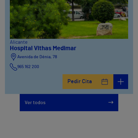
Alicante
Hospital Vithas Medimar
Avenida de Dénia, 78
965 162 200
Calle Padre Arrupe, 20
Pedir Cita
965 162 200
Ver todos