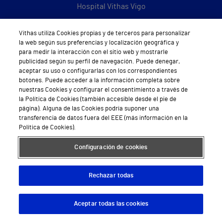
Hospital Vithas Vigo
Hospital Vithas Valencia Turia
Vithas utiliza Cookies propias y de terceros para personalizar
la web según sus preferencias y localización geográfica y
Hospital Vithas Vitoria
para medir la interacción con el sitio web y mostrarle
publicidad según su perfil de navegación. Puede denegar,
Hospital Vithas Xanit Internacional (Benalmádena)
aceptar su uso o configurarlas con los correspondientes
botones. Puede acceder a la información completa sobre
Todos los centros Vithas
nuestras Cookies y configurar el consentimiento a través de
la Política de Cookies (también accesible desde el pie de
página). Alguna de las Cookies podría suponer una
transferencia de datos fuera del EEE (más información en la
Política de Cookies).
Sobre Vithas
Quiénes somos
Configuración de cookies
Trabajar en Vithas
Rechazar todas
Teléfono Cita Médica
Aceptar todas las cookies
Descargar App
Pedir cita
Teléfono Atención al Cliente