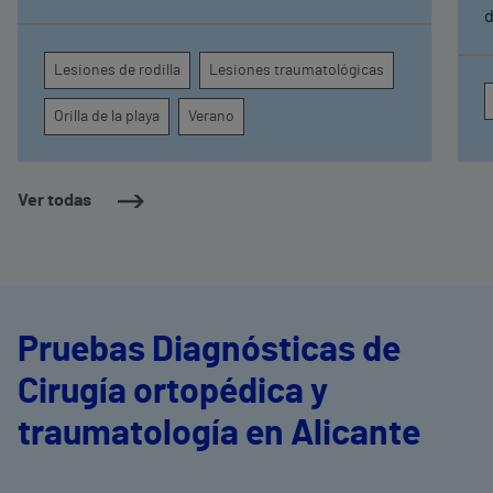
que hay que tomar ciertas precauciones
d
e
a
Lesiones de rodilla
Lesiones traumatológicas
a
M
Orilla de la playa
Verano
c
g
e
Ver todas
Pruebas Diagnósticas de
Cirugía ortopédica y
traumatología en Alicante