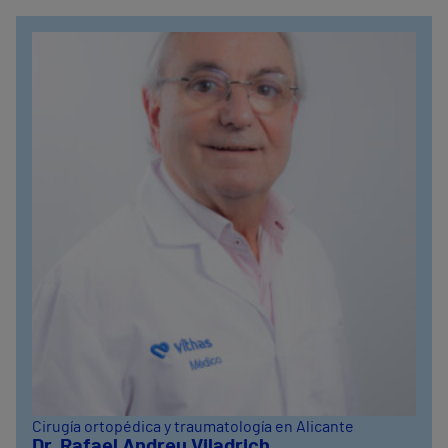
Cirugía ortopédica y traumatología en Alicante
Dr. Rafael Andreu Viladrich