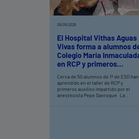
06/05/2026
El Hospital Vithas Aguas
Vivas forma a alumnos d
Colegio María Inmaculad
en RCP y primeros
auxilios
Cerca de 50 alumnos de 1º de ESO han
aprendido en el taller de RCP y
primeros auxilios impartido por el
anestesista Pepe Sanroque La
iniciativa forma parte del programa
Vithas Aula Salud Colegios, con el
objetivo de fomentar hábitos
saludables y dotar a los jóvenes de
herramientas clave para actuar ante
emergencias