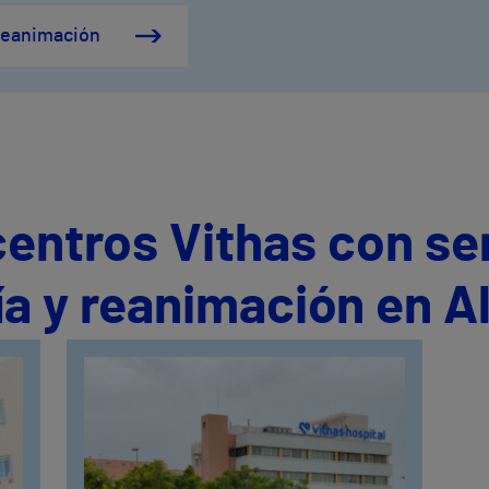
 reanimación
centros Vithas con se
a y reanimación en A