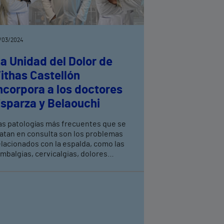
/03/2024
a Unidad del Dolor de
ithas Castellón
ncorpora a los doctores
sparza y Belaouchi
as patologías más frecuentes que se
ratan en consulta son los problemas
elacionados con la espalda, como las
umbalgias, cervicalgias, dolores
usculares o hernias discales, entre
s especialistas utilizan
ratamientos específicos para paliar el
olor y técnicas de medicina
egenerativa que, además de aliviar el
olor, pueden, en ocasiones, llegar a
urarlo.