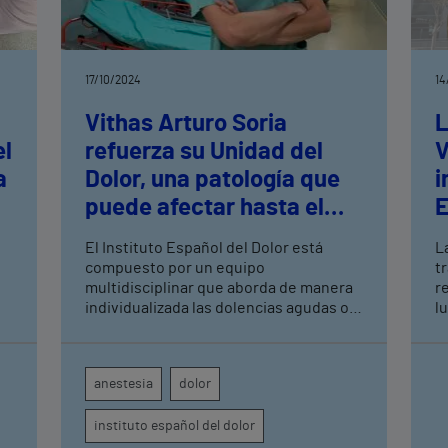
17/10/2024
14
Vithas Arturo Soria
L
el
refuerza su Unidad del
V
a
Dolor, una patología que
i
puede afectar hasta el
E
25% de la población
El Instituto Español del Dolor está
L
adulta
compuesto por un equipo
t
multidisciplinar que aborda de manera
r
individualizada las dolencias agudas o
l
crónicas que pueden causar
m
discapacidad entre los pacientes,
otros. Lo
ofreciendo tratamientos innovadores y
t
anestesia
dolor
de vanguardia
d
r
instituto español del dolor
d
c