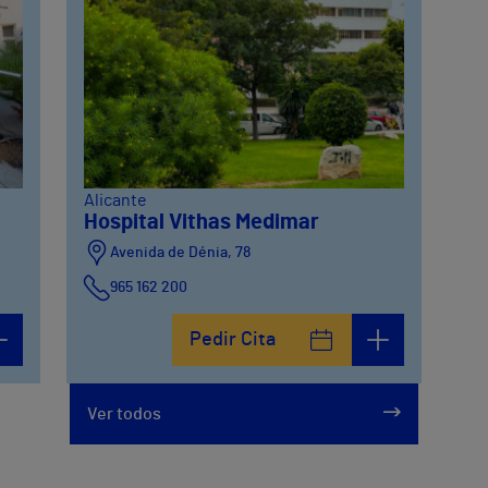
Alicante
Hospital Vithas Medimar
Avenida de Dénia, 78
965 162 200
Calle Padre Arrupe, 20
Pedir Cita
965 162 200
Ver todos