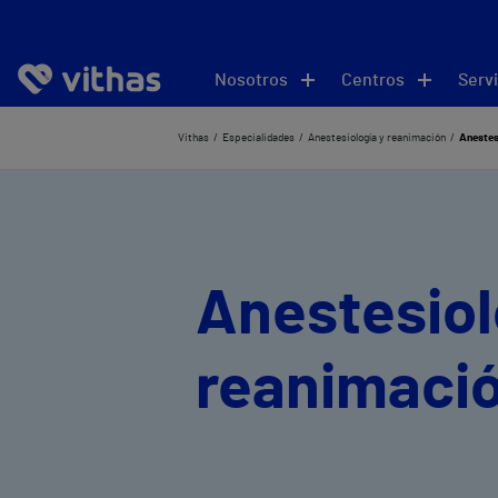
Nosotros
Centros
Servi
Vithas
Especialidades
Anestesiología y reanimación
Anestes
Anestesiol
reanimació