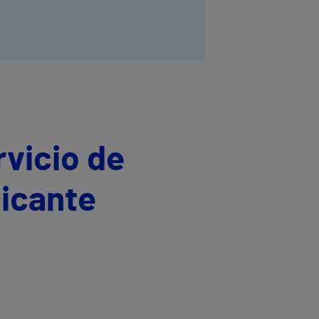
rvicio de
licante