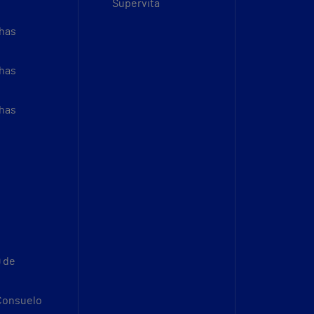
Supervita
thas
thas
thas
9 de
 Consuelo