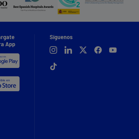
rgate
Síguenos
ra App