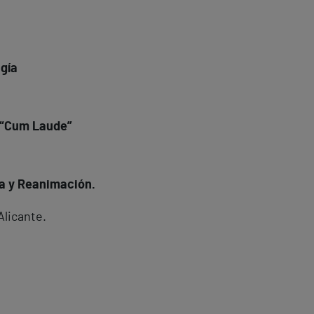
ugía
. “Cum Laude”
ía y Reanimación.
Alicante.