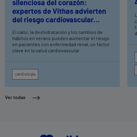
silenciosa del corazón:
expertos de Vithas advierten
L
del riesgo cardiovascular
c
oculto
t
El calor, la deshidratación y los cambios de
d
hábitos en verano pueden aumentar el riesgo
de
en pacientes con enfermedad renal, un factor
n
clave en la salud cardiovascular
p
a
l
2
cardiología
Ver todas