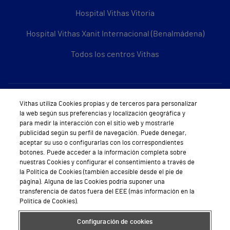
Hospital Vithas Vitoria
Hospital Vithas Xanit Internacional (Benalmádena)
Todos los centros Vithas
Sobre Vithas
Vithas utiliza Cookies propias y de terceros para personalizar
la web según sus preferencias y localización geográfica y
Quiénes somos
para medir la interacción con el sitio web y mostrarle
publicidad según su perfil de navegación. Puede denegar,
Trabajar en Vithas
aceptar su uso o configurarlas con los correspondientes
botones. Puede acceder a la información completa sobre
Teléfono Cita Médica
nuestras Cookies y configurar el consentimiento a través de
la Política de Cookies (también accesible desde el pie de
Teléfono Atención al Cliente
página). Alguna de las Cookies podría suponer una
transferencia de datos fuera del EEE (más información en la
Política de seguridad y salud en el trabajo
Política de Cookies).
Conoce a Supervita
Configuración de cookies