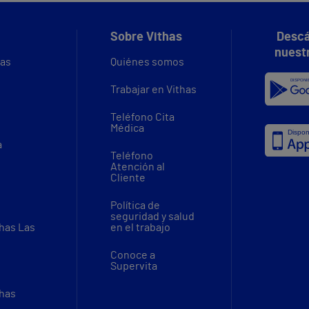
Sobre Vithas
Descá
nuest
vas
Quiénes somos
Trabajar en Vithas
Teléfono Cita
Médica
a
Teléfono
Atención al
Cliente
Política de
seguridad y salud
thas Las
en el trabajo
Conoce a
Supervita
thas