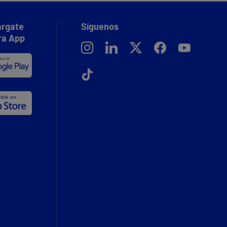
rgate
Síguenos
ra App