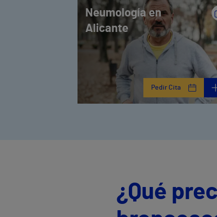
Neumología en
Alicante
Pedir Cita
¿Qué prec