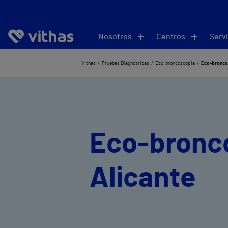
Nosotros
Centros
Servi
Vithas
Pruebas Diagnósticas
Eco-broncoscopia
Eco-broncos
Eco-bronc
Alicante