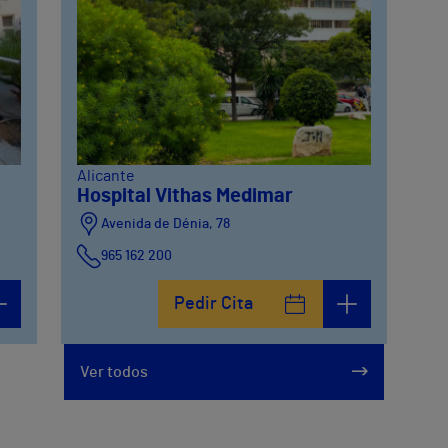
Alicante
Hospital Vithas Medimar
Avenida de Dénia, 78
965 162 200
Calle Padre Arrupe, 20
Pedir Cita
965 162 200
Ver todos