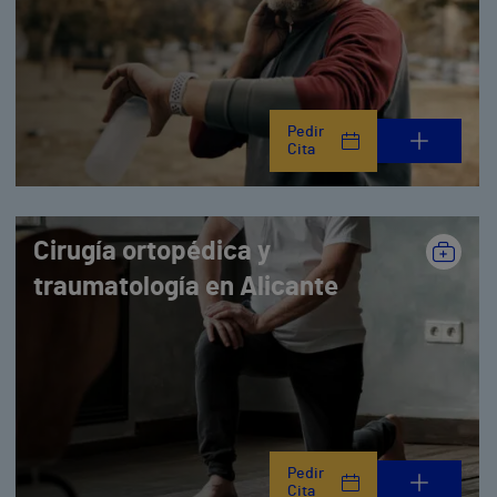
Pedir
Cita
Cirugía ortopédica y
traumatología en Alicante
Pedir
Cita