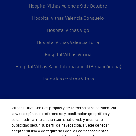
Hospital Vithas Valencia 9 de Octubre
Hospital Vithas Valencia Consuelo
Hospital Vithas Vigo
Hospital Vithas Valencia Turia
Hospital Vithas Vitoria
Hospital Vithas Xanit Internacional (Benalmádena)
Todos los centros Vithas
Sobre Vithas
Vithas utiliza Cookies propias y de terceros para personalizar
la web según sus preferencias y localización geográfica y
Quiénes somos
para medir la interacción con el sitio web y mostrarle
publicidad según su perfil de navegación. Puede denegar,
Trabajar en Vithas
aceptar su uso o configurarlas con los correspondientes