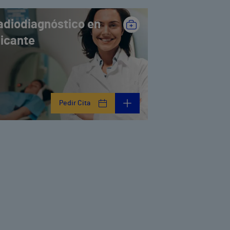
adiodiagnóstico en
licante
Pedir Cita