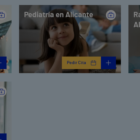
Pediatría en Alicante
R
A
Pedir Cita