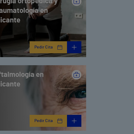
irugía ortopédica y
raumatología en
licante
Pedir Cita
ftalmología en
licante
Pedir Cita