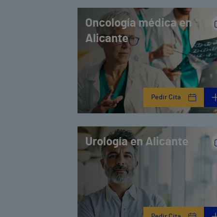
Oncología médica en
Alicante
Pedir Cita
Urología en Alicante
Pedir Cita