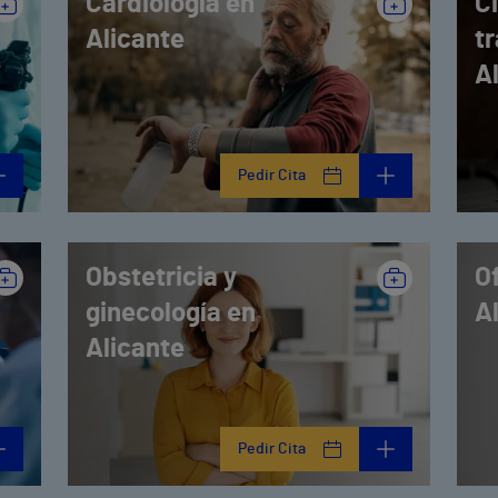
Cardiología en
C
Alicante
t
A
Pedir Cita
Obstetricia y
O
ginecología en
A
Alicante
Pedir Cita