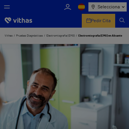
Selecciona
Pedir Cita
Nosotros
Vithas
Pruebas Diagnósticas
Electromiografía (EMG)
Electromiografía (EMG) en Alicante
Centros
Servicios de salud
Equipo médico y asistencial
Información útil
Comunicación