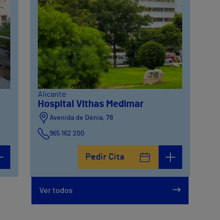
Alicante
Hospital Vithas Medimar
Avenida de Dénia, 78
965 162 200
Calle Padre Arrupe, 20
Pedir Cita
965 162 200
Ver todos