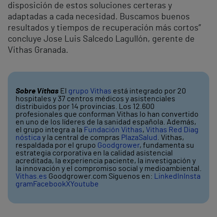
disposición de estos soluciones certeras y
adaptadas a cada necesidad. Buscamos buenos
resultados y tiempos de recuperación más cortos”
concluye Jose Luis Salcedo Lagullón, gerente de
Vithas Granada.
Sobre Vithas
El
grupo Vithas
está integrado por 20
hospitales y 37 centros médicos y asistenciales
distribuidos por 14 provincias. Los 12.600
profesionales que conforman Vithas lo han convertido
en uno de los líderes de la sanidad española. Además,
el grupo integra a la
Fundación Vithas
,
Vithas Red Diag
nóstica
y la central de compras
PlazaSalud
. Vithas,
respaldada por el grupo
Goodgrower
, fundamenta su
estrategia corporativa en la calidad asistencial
acreditada, la experiencia paciente, la investigación y
la innovación y el compromiso social y medioambiental.
Vithas.es
Goodgrower.com Síguenos en:
LinkedIn
Insta
gram
Facebook
X
Youtube