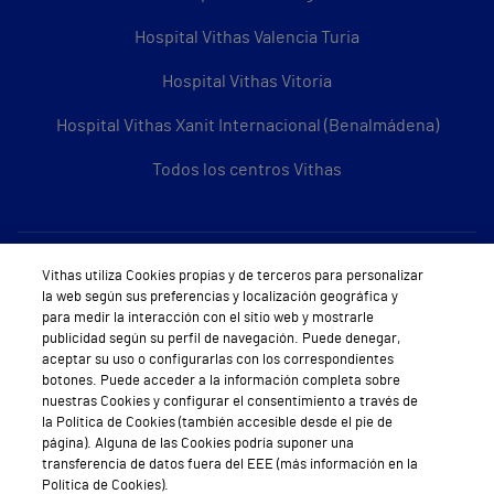
Hospital Vithas Valencia Turia
Hospital Vithas Vitoria
Hospital Vithas Xanit Internacional (Benalmádena)
Todos los centros Vithas
Sobre Vithas
Vithas utiliza Cookies propias y de terceros para personalizar
la web según sus preferencias y localización geográfica y
Quiénes somos
para medir la interacción con el sitio web y mostrarle
publicidad según su perfil de navegación. Puede denegar,
Trabajar en Vithas
aceptar su uso o configurarlas con los correspondientes
botones. Puede acceder a la información completa sobre
Teléfono Cita Médica
nuestras Cookies y configurar el consentimiento a través de
la Política de Cookies (también accesible desde el pie de
Teléfono Atención al Cliente
página). Alguna de las Cookies podría suponer una
transferencia de datos fuera del EEE (más información en la
Política de seguridad y salud en el trabajo
Política de Cookies).