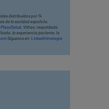
ales distribuidos por 14
res de la sanidad española.
s
PlazaSalud
. Vithas, respaldada
itada, la experiencia paciente, la
.com
Síguenos en:
LinkedIn
Instagra