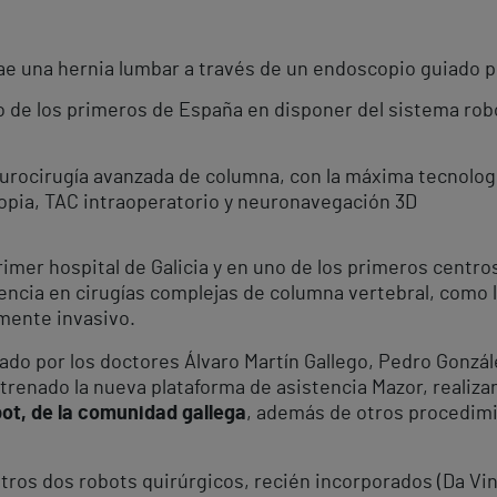
rae una hernia lumbar a través de un endoscopio guiado p
uno de los primeros de España en disponer del sistema ro
urocirugía avanzada de columna, con la máxima tecnologí
opia, TAC intraoperatorio y neuronavegación 3D
rimer hospital de Galicia y en uno de los primeros centr
tencia en cirugías complejas de columna vertebral, como l
mente invasivo.
do por los doctores Álvaro Martín Gallego, Pedro Gonzále
trenado la nueva plataforma de asistencia Mazor, realiza
ot, de la comunidad gallega
, además de otros procedimi
 otros dos robots quirúrgicos, recién incorporados (Da Vin