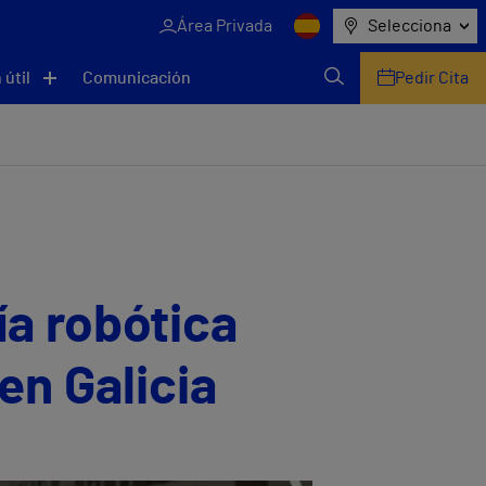
Área Privada
Selecciona
 útil
Comunicación
Pedir Cita
ía robótica
en Galicia