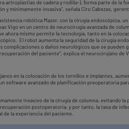
a artroplastias de cadera y rodilla-), forma parte de la f
sión y mínimamente invasiva”, señala Ciro Cabezas, gerent
sistencia robótica Mazor, con la cirugía endoscópica, un 
as Vigo en un centro de neurocirugía avanzada de colum
 ahora mismo permite la tecnología, tanto en la colocaci
cópico. El robot aumenta la seguridad de la cirugía endo
as complicaciones o daños neurológicos que se pueden ge
recuperación del paciente”, explica el neurocirujano de V
ujanos en la colocación de los tornillos e implantes, aume
 un software avanzado de planificación preoperatoria para 
mamente invasivo de la cirugía de columna, evitando la p
 recuperación postoperatoria, y por tanto, la tasa de infe
 de la experiencia del paciente.