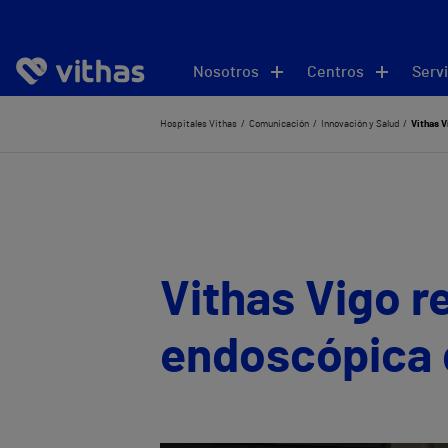
Nosotros
Centros
Servi
Hospitales Vithas
Comunicación
Innovación y Salud
Vithas V
Vithas Vigo re
endoscópica d