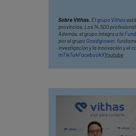
Sobre Vithas.
El
grupo Vithas
está
provincias. Los 14.500 profesional
Además, el grupo integra a la
Fund
por el grupo
Goodgrower
, fundame
investigación y la innovación y e
m
TikTok
Facebook
X
Youtube