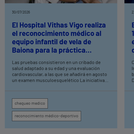
30/07/2026
2
El Hospital Vithas Vigo realiza
el reconocimiento médico al
equipo infantil de vela de
Baiona para la práctica
deportiva de alto rendimiento
Las pruebas consistieron en un cribado de
C
salud adaptado a su edad y una evaluación
I
cardiovascular, a las que se añadirá en agosto
b
un examen musculoesquelético La iniciativa
D
forma parte del acuerdo de patrocinio suscrito
e
recientemente con Monte Real Club de Yates
c
de Baiona
r
chequeo medico
c
c
reconocimiento médico-deportivo
h
h