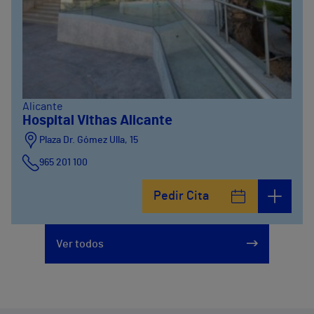
Alicante
Hospital Vithas Alicante
Plaza Dr. Gómez Ulla, 15
965 201 100
Pedir Cita
Ver todos