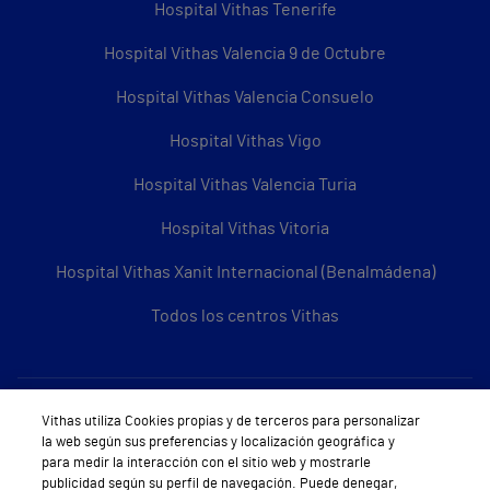
Hospital Vithas Tenerife
Hospital Vithas Valencia 9 de Octubre
Hospital Vithas Valencia Consuelo
Hospital Vithas Vigo
Hospital Vithas Valencia Turia
Hospital Vithas Vitoria
Hospital Vithas Xanit Internacional (Benalmádena)
Todos los centros Vithas
Sobre Vithas
Vithas utiliza Cookies propias y de terceros para personalizar
la web según sus preferencias y localización geográfica y
Quiénes somos
para medir la interacción con el sitio web y mostrarle
publicidad según su perfil de navegación. Puede denegar,