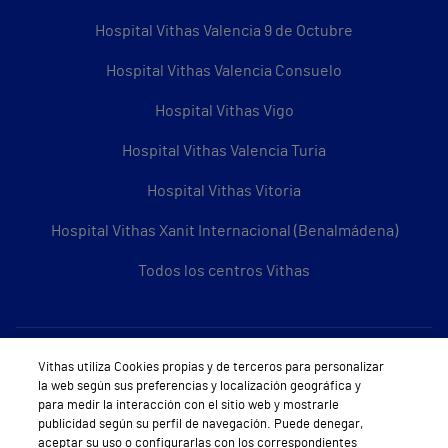
Hospital Vithas Valencia 9 de Octubre
Hospital Vithas Valencia Consuelo
Hospital Vithas Vigo
Hospital Vithas Valencia Turia
Hospital Vithas Vitoria
Hospital Vithas Xanit Internacional (Benalmádena)
Todos los centros Vithas
Sobre Vithas
Vithas utiliza Cookies propias y de terceros para personalizar
la web según sus preferencias y localización geográfica y
Quiénes somos
para medir la interacción con el sitio web y mostrarle
publicidad según su perfil de navegación. Puede denegar,
Trabajar en Vithas
aceptar su uso o configurarlas con los correspondientes