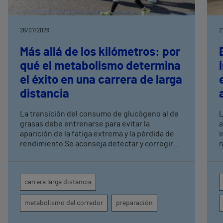
28/07/2026
2
Más allá de los kilómetros: por
qué el metabolismo determina
el éxito en una carrera de larga
distancia
La transición del consumo de glucógeno al de
L
grasas debe entrenarse para evitar la
a
aparición de la fatiga extrema y la pérdida de
i
rendimiento Se aconseja detectar y corregir
n
déficits de hierro o vitamina D y alteraciones
a
tiroideas, que junto a la hidratación
in
insuficiente o un descanso deficiente pueden
F
carrera larga distancia
comprometer la respuesta metabólica del
p
corredor Los hospitales Vithas Valencia Turia,
M
metabolismo del corredor
preparación
Vithas Valencia 9 de Octubre y Vithas Valencia
a
Consuelo colaboran con el Medio Maratón
c