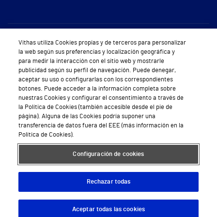
Sobre Vithas
Vithas utiliza Cookies propias y de terceros para personalizar
la web según sus preferencias y localización geográfica y
Quiénes somos
para medir la interacción con el sitio web y mostrarle
publicidad según su perfil de navegación. Puede denegar,
Trabajar en Vithas
aceptar su uso o configurarlas con los correspondientes
botones. Puede acceder a la información completa sobre
Teléfono Cita Médica
nuestras Cookies y configurar el consentimiento a través de
la Política de Cookies (también accesible desde el pie de
Teléfono Atención al Cliente
página). Alguna de las Cookies podría suponer una
transferencia de datos fuera del EEE (más información en la
Política de seguridad y salud en el trabajo
Política de Cookies).
Conoce a Supervita
Configuración de cookies
Rechazar todas
Aviso Legal
Política de cookies
Política de privacidad
Mapa web
Protección de datos
Aceptar todas las cookies
Descargar App
Pedir cita
© 2026 Vithas. Todos los derechos reservados.