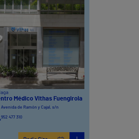
laga
ntro Médico Vithas Fuengirola
Avenida de Ramón y Cajal, s/n
952 477 310