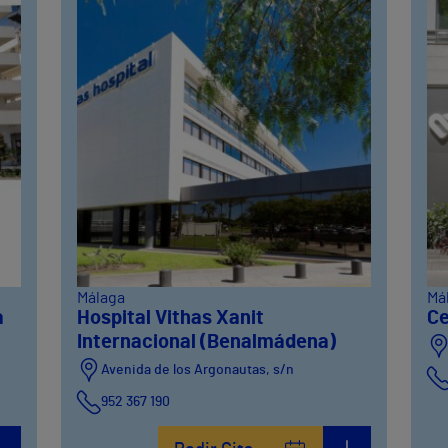
Málaga
Má
a
Hospital Vithas Xanit
Ce
Internacional (Benalmádena)
Avenida de los Argonautas, s/n
952 367 190
Avenida del Cosmo , 4