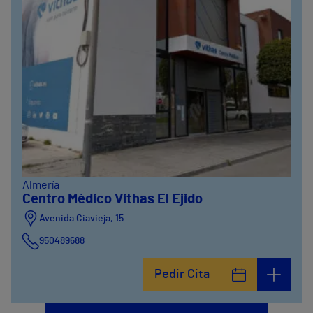
Almería
Centro Médico Vithas El Ejido
Avenida Ciavieja, 15
950489688
Pedir Cita