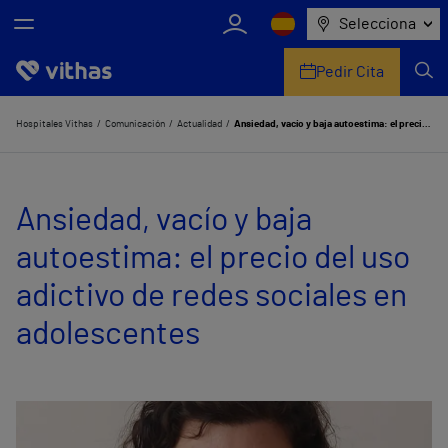
Selecciona
Pedir Cita
Nosotros
Hospitales Vithas
Comunicación
Actualidad
Ansiedad, vacío y baja autoestima: el precio del uso adictivo de redes sociales en adolescentes
Centros
Ansiedad, vacío y baja
Servicios de salud
autoestima: el precio del uso
Equipo médico y asistencial
adictivo de redes sociales en
Información útil
adolescentes
Comunicación