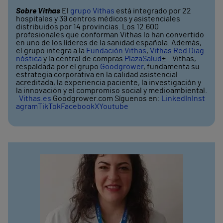
Sobre Vithas
El
grupo Vithas
está integrado por 22
hospitales y 39 centros médicos y asistenciales
distribuidos por 14 provincias. Los 12.600
profesionales que conforman Vithas lo han convertido
en uno de los líderes de la sanidad española. Además,
el grupo integra a la
Fundación Vithas
,
Vithas Red Diag
nóstica
y la central de compras
PlazaSalud
+
. Vithas,
respaldada por el grupo
Goodgrower
, fundamenta su
estrategia corporativa en la calidad asistencial
acreditada, la experiencia paciente, la investigación y
la innovación y el compromiso social y medioambiental.
Vithas.es
Goodgrower.com Síguenos en:
LinkedIn
Inst
agram
TikTok
Facebook
X
Youtube