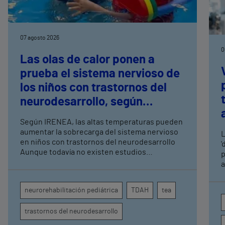
07 agosto 2026
0
Las olas de calor ponen a
prueba el sistema nervioso de
los niños con trastornos del
neurodesarrollo, según
expertos en
Según IRENEA, las altas temperaturas pueden
neurorrehabilitación
aumentar la sobrecarga del sistema nervioso
L
pediátrica de Vithas
en niños con trastornos del neurodesarrollo
'
Aunque todavía no existen estudios
p
específicos, la evidencia científica permite
a
comprender por qué el calor puede influir en la
c
atención, la regulación emocional y la
d
neurorehabilitación pediátrica
TDAH
tea
conducta
s
trastornos del neurodesarrollo