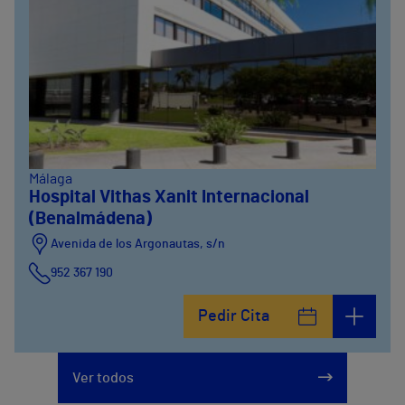
Málaga
Hospital Vithas Xanit Internacional
(Benalmádena)
Avenida de los Argonautas, s/n
952 367 190
Avenida del Cosmo , 4
Pedir Cita
952 56 19 51
Ver todos