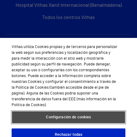
Hospital Vithas Xanit Internacional (Benalmádena)
Todos los centros Vithas
Sobre Vithas
Vithas utiliza Cookies propias y de terceros para personalizar
la web según sus preferencias y localización geográfica y
Quiénes somos
para medir la interacción con el sitio web y mostrarle
publicidad según su perfil de navegación. Puede denegar,
Trabajar en Vithas
aceptar su uso o configurarlas con los correspondientes
botones. Puede acceder a la información completa sobre
Teléfono Cita Médica
nuestras Cookies y configurar el consentimiento a través de
la Política de Cookies (también accesible desde el pie de
Teléfono Atención al Cliente
página). Alguna de las Cookies podría suponer una
transferencia de datos fuera del EEE (más información en la
Política de seguridad y salud en el trabajo
Política de Cookies).
Conoce a Supervita
Configuración de cookies
Rechazar todas