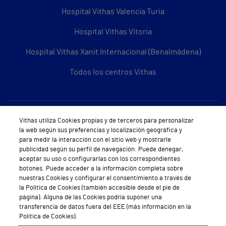
Hospital Vithas Valencia Turia
Hospital Vithas Vitoria
Hospital Vithas Xanit Internacional (Benalmádena)
Todos los centros Vithas
Sobre Vithas
Vithas utiliza Cookies propias y de terceros para personalizar
la web según sus preferencias y localización geográfica y
Quiénes somos
para medir la interacción con el sitio web y mostrarle
publicidad según su perfil de navegación. Puede denegar,
Trabajar en Vithas
aceptar su uso o configurarlas con los correspondientes
botones. Puede acceder a la información completa sobre
Teléfono Cita Médica
nuestras Cookies y configurar el consentimiento a través de
la Política de Cookies (también accesible desde el pie de
Teléfono Atención al Cliente
página). Alguna de las Cookies podría suponer una
transferencia de datos fuera del EEE (más información en la
Política de seguridad y salud en el trabajo
Política de Cookies).