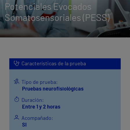
Potenciales Evocados
Somatosensoriales (PESS)
Características de la prueba
Tipo de prueba:
Pruebas neurofisiológicas
Duración:
Entre 1 y 2 horas
Acompañado:
SI