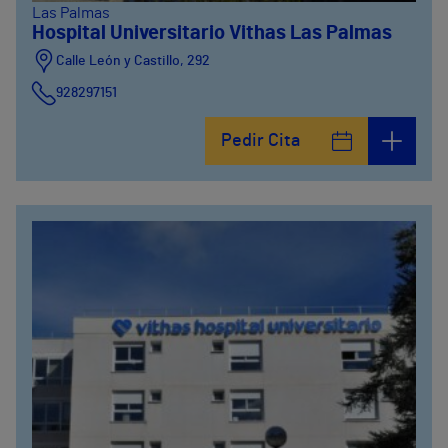
Las Palmas
Hospital Universitario Vithas Las Palmas
Calle León y Castillo, 292
928297151
Calle León y Castillo, 294
Pedir Cita
928297151