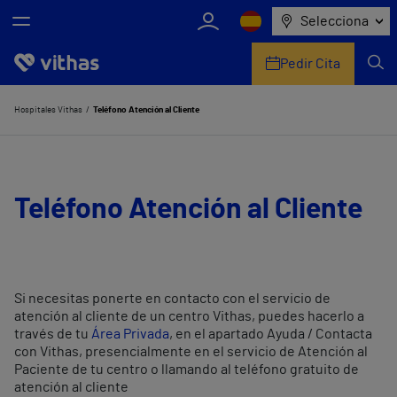
Selecciona
Pedir Cita
Nosotros
Hospitales Vithas
Teléfono Atención al Cliente
Centros
Servicios de salud
Teléfono Atención al Cliente
Equipo médico y asistencial
Información útil
Si necesitas ponerte en contacto con el servicio de
atención al cliente de un centro Vithas, puedes hacerlo a
Comunicación
través de tu
Área Privada
, en el apartado Ayuda / Contacta
con Vithas, presencialmente en el servicio de Atención al
Paciente de tu centro o llamando al teléfono gratuito de
atención al cliente