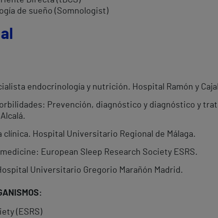
riente Directa (tDCS)
logía de sueño (Somnologist)
al
alista endocrinología y nutrición. Hospital Ramón y Cajal
rbilidades: Prevención, diagnóstico y diagnóstico y trat
Alcalá.
 clínica. Hospital Universitario Regional de Málaga.
p medicine: European Sleep Research Society ESRS.
ospital Universitario Gregorio Marañón Madrid.
GANISMOS:
iety (ESRS)