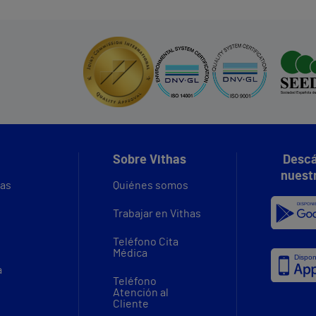
Sobre Vithas
Descá
nuest
vas
Quiénes somos
Trabajar en Vithas
Teléfono Cita
Médica
a
Teléfono
Atención al
Cliente