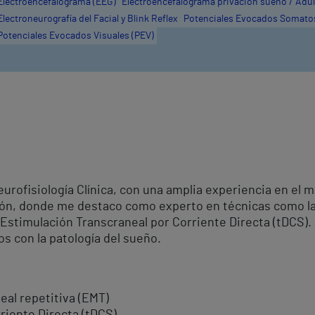
Electroencefalograma (EEG)
Electroencefalograma privación sueño / Adu
Electroneurografía del Facial y Blink Reflex
Potenciales Evocados Somatos
Potenciales Evocados Visuales (PEV)
urofisiología Clínica, con una amplia experiencia en el 
ión, donde me destaco como experto en técnicas como l
a Estimulación Transcraneal por Corriente Directa (tDCS)
s con la patología del sueño.
al repetitiva (EMT)