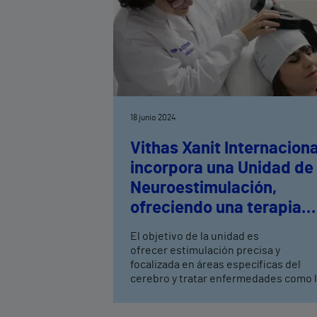
18 junio 2024
Vithas Xanit Internaciona
incorpora una Unidad de
Neuroestimulación,
ofreciendo una terapia
cerebral que trata
El objetivo de la unidad es
enfermedades como la
ofrecer estimulación precisa y
depresión y el dolor
focalizada en áreas específicas del
cerebro y tratar enfermedades como 
depresión, dolor, adicciones,
rehabilitación post-ictus, entre otras.