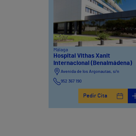
Málaga
Hospital Vithas Xanit
Internacional (Benalmádena)
Avenida de los Argonautas, s/n
952 367 190
Avenida del Cosmo , 4
Pedir Cita
952 56 19 51