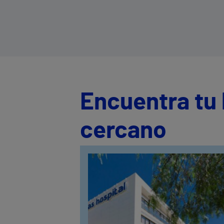
La estimulación magnética
transcraneal es un tratamiento no
invasivo que utiliza campos magnétic
para estimular áreas específicas del
cerebro, activando o modulando la
actividad neuronal.
Encuentra tu 
cercano