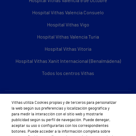
Hospital Vithas Valencia 9 de Octubre
Hospital Vithas Valencia Consuelo
Hospital Vithas Vigo
Hospital Vithas Valencia Turia
Hospital Vithas Vitoria
Hospital Vithas Xanit Internacional (Benalmádena)
Todos los centros Vithas
Sobre Vithas
Vithas utiliza Cookies propias y de terceros para personalizar
la web según sus preferencias y localización geográfica y
Quiénes somos
para medir la interacción con el sitio web y mostrarle
publicidad según su perfil de navegación. Puede denegar,
Trabajar en Vithas
aceptar su uso o configurarlas con los correspondientes
botones. Puede acceder a la información completa sobre
Teléfono Cita Médica