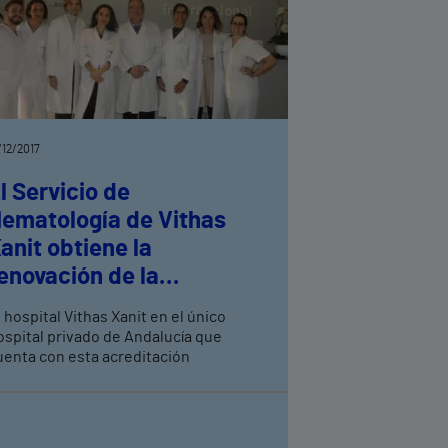
/12/2017
l Servicio de
ematología de Vithas
anit obtiene la
enovación de la
ertificación de la
 hospital Vithas Xanit en el único
undación CAT, que
ospital privado de Andalucía que
arantiza la calidad y
uenta con esta acreditación
xcelencia en todos los
rocesos transfusionales