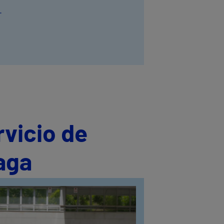
.
rvicio de
aga