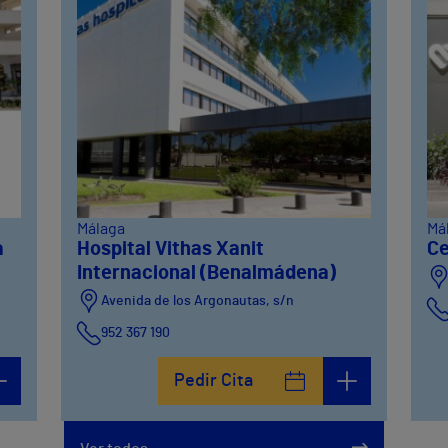
Málaga
Má
a
Hospital Vithas Xanit
Ce
Internacional (Benalmádena)
Avenida de los Argonautas, s/n
952 367 190
Avenida del Cosmo , 4
Pedir Cita
952 56 19 51