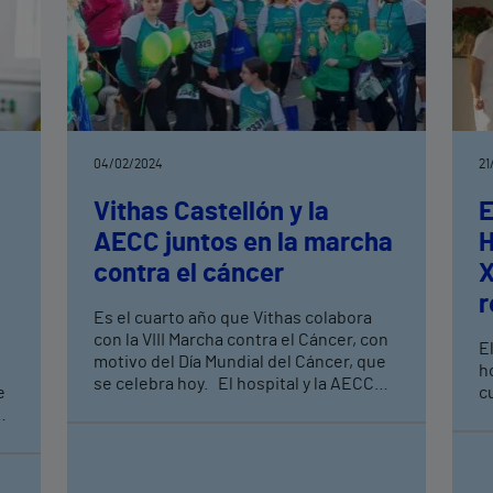
04/02/2024
21
Vithas Castellón y la
E
AECC juntos en la marcha
H
contra el cáncer
X
r
Es el cuarto año que Vithas colabora
c
con la VIII Marcha contra el Cáncer, con
El
motivo del Día Mundial del Cáncer, que
F
h
se celebra hoy. El hospital y la AECC
e
g
c
colaboran desde hace años con
A
e
muchas acciones, principalmente, con
el apoyo psicológico a los pacientes y
p
familiares de la Unidad de Oncología de
eo