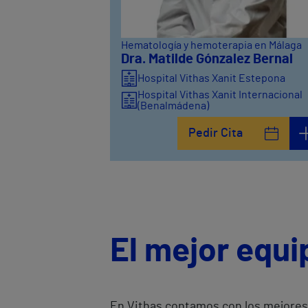
Hematología y hemoterapia en Málaga
Dra. Matilde Gónzalez Bernal
Hospital Vithas Xanit Estepona
Hospital Vithas Xanit Internacional
(Benalmádena)
Pedir Cita
El mejor equ
En Vithas contamos con los mejores 