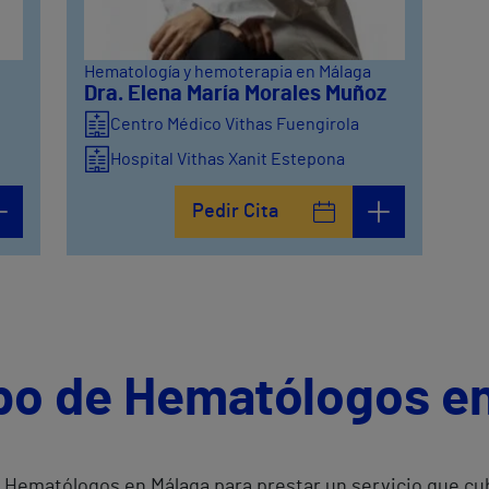
Hematología y hemoterapia en Málaga
Dra. Elena María Morales Muñoz
Centro Médico Vithas Fuengirola
Hospital Vithas Xanit Estepona
Hospital Vithas Xanit Internacional
(Benalmádena)
Pedir Cita
ipo de Hematólogos e
Hematólogos en Málaga para prestar un servicio que cub