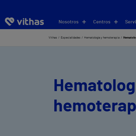
Nosotros
Centros
Servi
Vithas
Especialidades
Hematología y hemoterapia
Hematolo
Hematologí
hemoterap