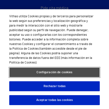
Pide cita médica
Vithas utiliza Cookies propias y de terceros para personalizar
Área privada
la web según sus preferencias y localización geográfica y
para medir la interacción con el sitio web y mostrarle
Empresas
publicidad según su perfil de navegación. Puede denegar,
aceptar su uso o configurarlas con los correspondientes
botones. Puede acceder a la información completa sobre
nuestras Cookies y configurar el consentimiento a través de
la Política de Cookies (también accesible desde el pie de
Hospitales Privados
página). Alguna de las Cookies podría suponer una
Hospital Vithas Aguas Vivas
transferencia de datos fuera del EEE (más información en la
Política de Cookies).
Hospital Vithas Alicante
Configuración de cookies
Hospital Vithas Almería
Rechazar todas
Hospital Vithas Barcelona
Hospital Vithas Castellón
Aceptar todas las cookies
Descargar App
Pedir cita
Hospital Vithas Granada