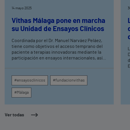
14 mayo 2025
3
Vithas Málaga pone en marcha
su Unidad de Ensayos Clínicos
Coordinada por el Dr. Manuel Narváez Peláez,
tiene como objetivos el acceso temprano del
L
paciente a terapias innovadoras mediante la
D
participación en ensayos internacionales, así
d
como una atención centrada en la persona.
E
Entre los estudios activos destacan 4 ensayos
m
clínicos de neurociencia coordinados por el
e
#ensayosclinicos
#fundacionvithas
equipo del Dr. Pedro Serrano, así como 6
r
ensayos clínicos de oncología liderados por el
q
#Málaga
Dr. Emilio Alba y uno de Dermatología por el Dr.
Enrique Herrera.
o
c
a
Ver todas
a
e