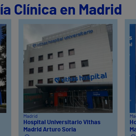
ía Clínica en Madrid
Madrid
Ma
Hospital Universitario Vithas
Ho
Madrid Arturo Soria
Ma