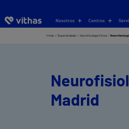
Nosotros
Centros
Servi
Vithas
Especialidades
Neurofisiología Clínica
Neurofisiología
Neurofisiol
Madrid