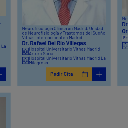
Neu
z
Dr
Neurofisiología Clínica en Madrid
, Unidad
Or
de Neurofisiología y Trastornos del Sueño
d
Vithas Internacional en Madrid
Es
Dr. Rafael Del Río Villegas
d La
Hospital Universitario Vithas Madrid
Arturo Soria
Hospital Universitario Vithas Madrid La
Milagrosa
Vithas Internacional
Pedir Cita