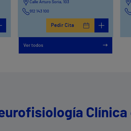
Calle Arturo Soria, 103
912 143 100
Calle Arturo Soria, 105
Pedir Cita
912 143 100
Calle Arturo Soria, 107
Ver todos
912 143 100
eurofisiología Clínica