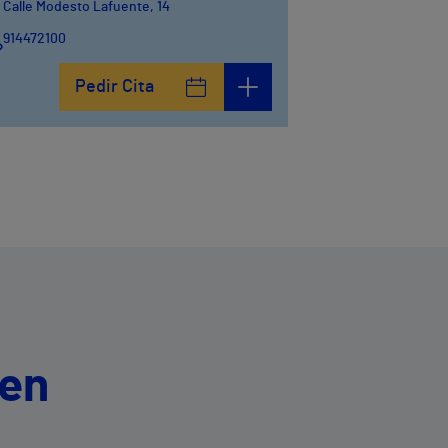
Calle Modesto Lafuente, 14
914472100
Calle Fernández de la Hoz, 45
Pedir Cita
914473400
 en