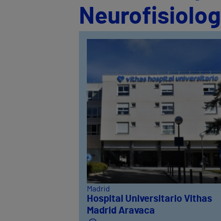
Neurofisiolog
Madrid
Hospital Universitario Vithas
Madrid Aravaca