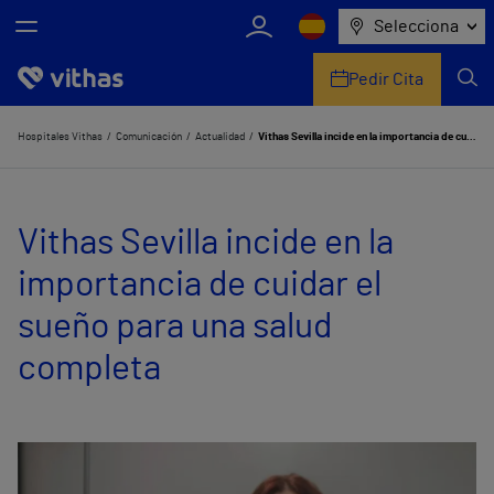
Selecciona
Pedir Cita
Nosotros
Hospitales Vithas
Comunicación
Actualidad
Vithas Sevilla incide en la importancia de cuidar el sueño para una salud completa
Centros
Vithas Sevilla incide en la
Servicios de salud
importancia de cuidar el
Equipo médico y asistencial
sueño para una salud
Información útil
completa
Comunicación