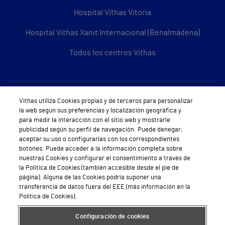
Hospital Vithas Vitoria
Hospital Vithas Xanit Internacional (Benalmádena)
Todos los centros Vithas
Sobre Vithas
Vithas utiliza Cookies propias y de terceros para personalizar
la web según sus preferencias y localización geográfica y
Quiénes somos
para medir la interacción con el sitio web y mostrarle
publicidad según su perfil de navegación. Puede denegar,
Trabajar en Vithas
aceptar su uso o configurarlas con los correspondientes
botones. Puede acceder a la información completa sobre
Teléfono Cita Médica
nuestras Cookies y configurar el consentimiento a través de
la Política de Cookies (también accesible desde el pie de
Teléfono Atención al Cliente
página). Alguna de las Cookies podría suponer una
transferencia de datos fuera del EEE (más información en la
Política de seguridad y salud en el trabajo
Política de Cookies).
Conoce a Supervita
Configuración de cookies