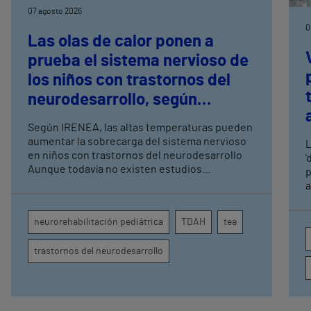
07 agosto 2026
0
Las olas de calor ponen a
prueba el sistema nervioso de
los niños con trastornos del
neurodesarrollo, según
expertos en
Según IRENEA, las altas temperaturas pueden
neurorrehabilitación
aumentar la sobrecarga del sistema nervioso
L
pediátrica de Vithas
en niños con trastornos del neurodesarrollo
'
Aunque todavía no existen estudios
p
específicos, la evidencia científica permite
a
comprender por qué el calor puede influir en la
c
atención, la regulación emocional y la
d
neurorehabilitación pediátrica
TDAH
tea
conducta
s
trastornos del neurodesarrollo