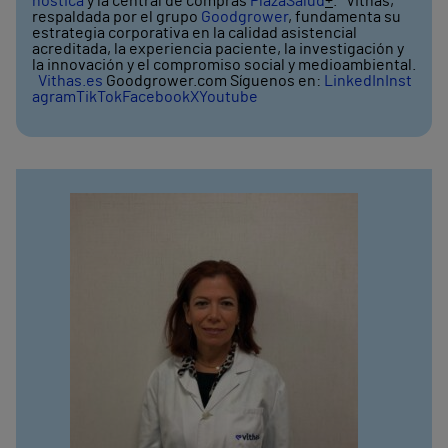
nóstica
y la central de compras
PlazaSalud
+
. Vithas,
respaldada por el grupo
Goodgrower
, fundamenta su
estrategia corporativa en la calidad asistencial
acreditada, la experiencia paciente, la investigación y
la innovación y el compromiso social y medioambiental.
Vithas.es
Goodgrower.com Síguenos en:
LinkedIn
Inst
agram
TikTok
Facebook
X
Youtube