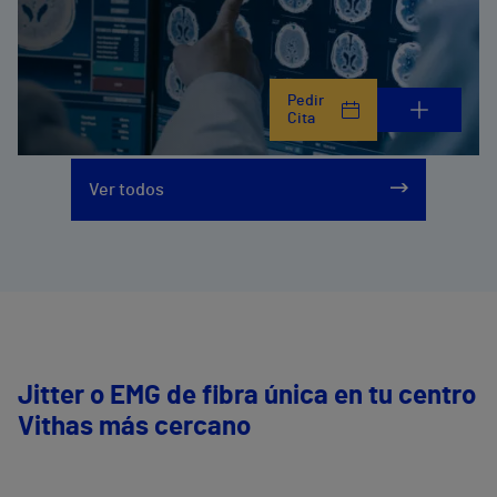
Pedir
Cita
Ver todos
Jitter o EMG de fibra única en tu centro
Vithas más cercano