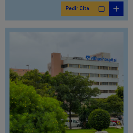
Calle De la Era , 6
Pedir Cita
952121100
Avenida Pintor Sorolla, 2
635319819