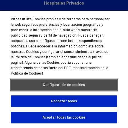
Hospitales Privados
Hospital Vithas Aguas Vivas
Vithas utiliza Cookies propias y de terceros para personalizar
Hospital Vithas Alicante
la web según sus preferencias y localización geográfica y
para medir la interacción con el sitio web y mostrarle
Hospital Vithas Almería
publicidad según su perfil de navegación. Puede denegar,
aceptar su uso o configurarlas con los correspondientes
botones. Puede acceder a la información completa sobre
Hospital Vithas Barcelona
nuestras Cookies y configurar el consentimiento a través de
la Política de Cookies (también accesible desde el pie de
Hospital Vithas Castellón
página). Alguna de las Cookies podría suponer una
transferencia de datos fuera del EEE (más información en la
Hospital Vithas Granada
Política de Cookies).
Hospital Universitario Vithas Las Palmas
Configuración de cookies
Hospital Vithas Lleida
Rechazar todas
Hospital Universitario Vithas Madrid Aravaca
Hospital Universitario Vithas Madrid Arturo Soria
Aceptar todas las cookies
Descargar App
Pedir cita
Hospital Universitario Vithas Madrid La Milagrosa