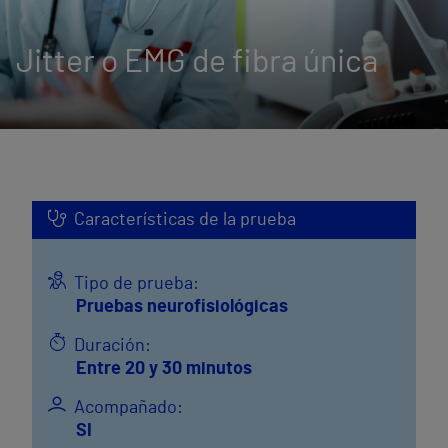
Jitter o EMG de fibra única
Características de la prueba
Tipo de prueba:
Pruebas neurofisiológicas
Duración:
Entre 20 y 30 minutos
Acompañado:
SI