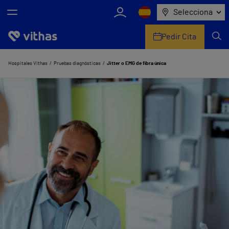
Selecciona
Pedir Cita
Nosotros
Hospitales Vithas
Pruebas diagnósticas
Jitter o EMG de fibra única
Centros
Servicios de salud
Equipo médico y asistencial
Información útil
Comunicación