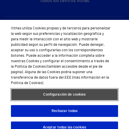
Todos los centros Vithas
Sobre Vithas
Vithas utiliza Cookies propias y de terceros para personalizar
la web según sus preferencias y localización geográfica y
Quiénes somos
para medir la interacción con el sitio web y mostrarle
publicidad según su perfil de navegación. Puede denegar,
Trabajar en Vithas
aceptar su uso o configurarlas con los correspondientes
botones. Puede acceder a la información completa sobre
Teléfono Cita Médica
nuestras Cookies y configurar el consentimiento a través de
la Política de Cookies (también accesible desde el pie de
Teléfono Atención al Cliente
página). Alguna de las Cookies podría suponer una
transferencia de datos fuera del EEE (más información en la
Política de seguridad y salud en el trabajo
Política de Cookies).
Conoce a Supervita
Configuración de cookies
Rechazar todas
Aviso Legal
Política de cookies
Política de privacidad
Mapa web
Protección de datos
Aceptar todas las cookies
Descargar App
Pedir cita