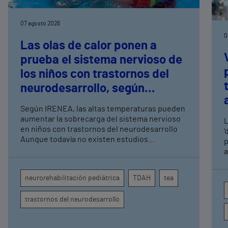
07 agosto 2026
0
Las olas de calor ponen a
prueba el sistema nervioso de
los niños con trastornos del
neurodesarrollo, según
expertos en
Según IRENEA, las altas temperaturas pueden
neurorrehabilitación
aumentar la sobrecarga del sistema nervioso
L
pediátrica de Vithas
en niños con trastornos del neurodesarrollo
'
Aunque todavía no existen estudios
p
específicos, la evidencia científica permite
a
comprender por qué el calor puede influir en la
c
atención, la regulación emocional y la
d
neurorehabilitación pediátrica
TDAH
tea
conducta
s
trastornos del neurodesarrollo