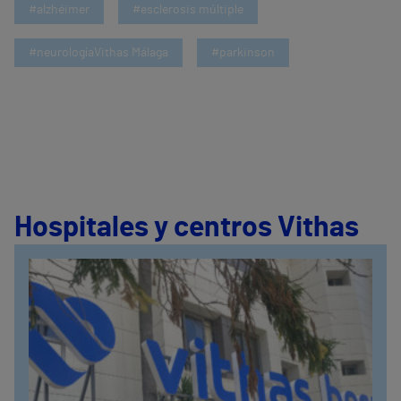
#alzhéimer
#esclerosis múltiple
#neurologíaVithas Málaga
#parkinson
Hospitales y centros Vithas