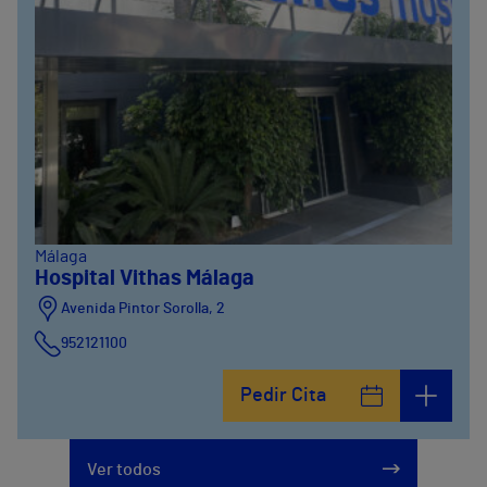
Málaga
Hospital Vithas Málaga
Avenida Pintor Sorolla, 2
952121100
Calle De la Era , 6
Pedir Cita
952121100
Avenida Pintor Sorolla, 2
Ver todos
635319819