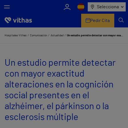
Selecciona
Pedir Cita
Nosotros
Hospitales Vithas
Comunicación
Actualidad
Un estudio permite detectar con mayor exactitud alteraciones en la cognición social presentes en el alzhéimer, el párkinson o la esclerosis múltiple
Centros
Un estudio permite detectar
Servicios de salud
con mayor exactitud
Equipo médico y asistencial
alteraciones en la cognición
Información útil
social presentes en el
Comunicación
alzhéimer, el párkinson o la
esclerosis múltiple