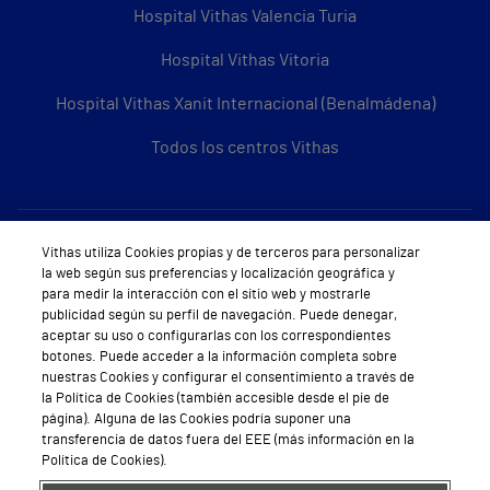
Hospital Vithas Valencia Turia
Hospital Vithas Vitoria
Hospital Vithas Xanit Internacional (Benalmádena)
Todos los centros Vithas
Sobre Vithas
Vithas utiliza Cookies propias y de terceros para personalizar
la web según sus preferencias y localización geográfica y
Quiénes somos
para medir la interacción con el sitio web y mostrarle
publicidad según su perfil de navegación. Puede denegar,
Trabajar en Vithas
aceptar su uso o configurarlas con los correspondientes
botones. Puede acceder a la información completa sobre
Teléfono Cita Médica
nuestras Cookies y configurar el consentimiento a través de
la Política de Cookies (también accesible desde el pie de
Teléfono Atención al Cliente
página). Alguna de las Cookies podría suponer una
transferencia de datos fuera del EEE (más información en la
Política de seguridad y salud en el trabajo
Política de Cookies).