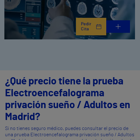
Pedir
Cita
¿Qué precio tiene la prueba
Electroencefalograma
privación sueño / Adultos en
Madrid?
Si no tienes seguro médico, puedes consultar el precio de
una prueba Electroencefalograma privación sueño / Adultos