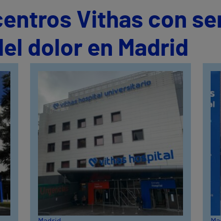
centros Vithas con se
el dolor en Madrid