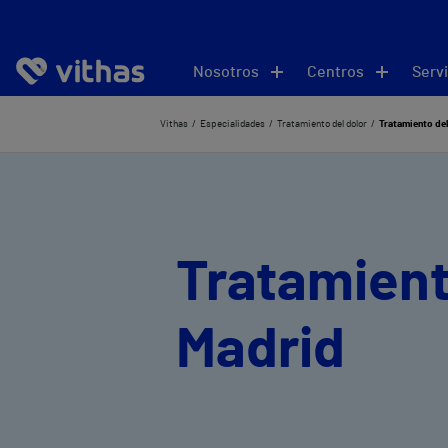
Nosotros
Centros
Servi
Vithas
Especialidades
Tratamiento del dolor
Tratamiento del
Tratamient
Madrid