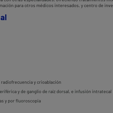
ha con otras especialidades, ofreciendo tratamientos int
mación para otros médicos interesados, y centro de inv
al
 radiofrecuencia y crioablación
iférica y de ganglio de raíz dorsal, e infusión intratecal
s y por fluoroscopia