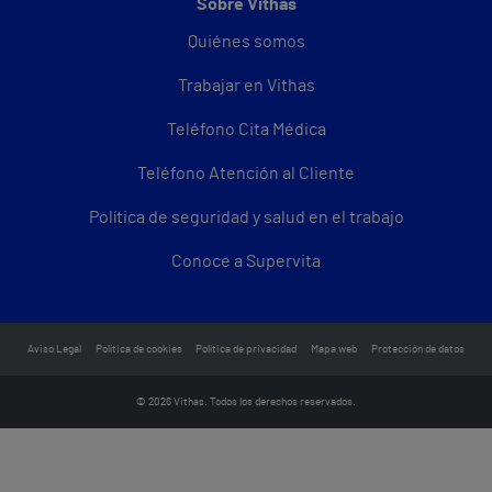
Sobre Vithas
Quiénes somos
Trabajar en Vithas
Teléfono Cita Médica
Teléfono Atención al Cliente
Política de seguridad y salud en el trabajo
Conoce a Supervita
Aviso Legal
Política de cookies
Política de privacidad
Mapa web
Protección de datos
© 2026 Vithas. Todos los derechos reservados.