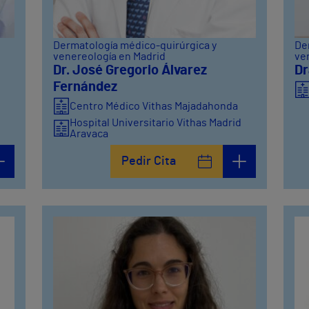
Dermatología médico-quirúrgica y
De
venereología en Madrid
ve
Dr. José Gregorio Álvarez
Dr
d
Fernández
Centro Médico Vithas Majadahonda
Hospital Universitario Vithas Madrid
Aravaca
Pedir Cita