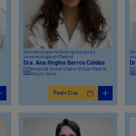
Dermatología médico-quirúrgica y
De
venereología en Madrid
ve
Dra. Ana Regina Barros Caldas
Dr
Hospital Universitario Vithas Madrid
Arturo Soria
d
Pedir Cita