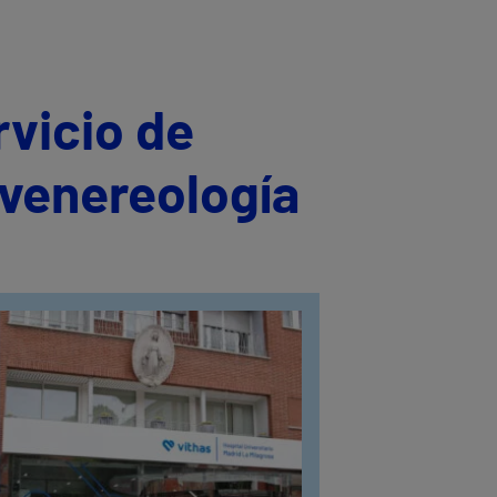
rvicio de
 venereología