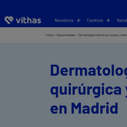
Nosotros
Centros
Servi
Vithas
Especialidades
Dermatología médico-quirúrgica y vener
Dermatolo
quirúrgica
en Madrid