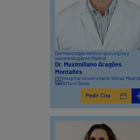
Dermatología médico-quirúrgica y
venereología en Madrid
Dr. Maximiliano Aragües
Montañés
Hospital Universitario Vithas Madri
Arturo Soria
Pedir Cita