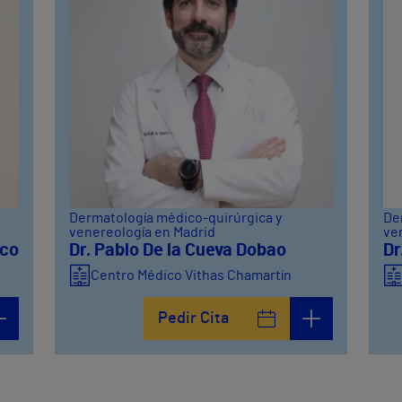
Dermatología médico-quirúrgica y
De
venereología en Madrid
ve
nco
Dr. Pablo De la Cueva Dobao
Dr
Centro Médico Vithas Chamartín
Pedir Cita