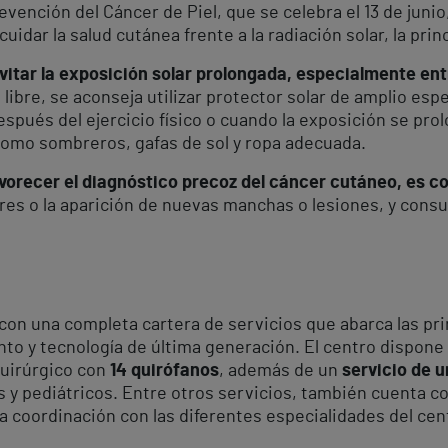
vención del Cáncer de Piel, que se celebra el 13 de junio
idar la salud cutánea frente a la radiación solar, la prin
itar la exposición solar prolongada, especialmente entre
e libre, se aconseja utilizar protector solar de amplio es
 después del ejercicio físico o cuando la exposición se pr
 como sombreros, gafas de sol y ropa adecuada.
favorecer el diagnóstico precoz del cáncer cutáneo, es 
ares o la aparición de nuevas manchas o lesiones, y cons
 con una completa cartera de servicios que abarca las pr
to y tecnología de última generación. El centro dispone
quirúrgico con
14 quirófanos
, además de un
servicio de 
s y pediátricos. Entre otros servicios, también cuenta c
 la coordinación con las diferentes especialidades del cen