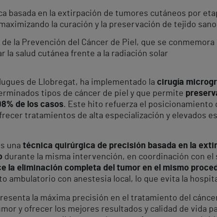
ica basada en la extirpación de tumores cutáneos por eta
maximizando la curación y la preservación de tejido sano
 de la Prevención del Cáncer de Piel, que se conmemora e
 la salud cutánea frente a la radiación solar
plugues de Llobregat, ha implementado la
cirugía microg
erminados tipos de cáncer de piel y que permite
preserv
98% de los casos
. Este hito refuerza el posicionamiento
frecer tratamientos de alta especialización y elevados e
es una
técnica quirúrgica de precisión basada en la ext
co
durante la misma intervención, en coordinación con el 
ce la eliminación completa del tumor en el mismo proce
 ambulatorio con anestesia local, lo que evita la hospita
presenta la máxima precisión en el tratamiento del cánce
mor y ofrecer los mejores resultados y calidad de vida pa