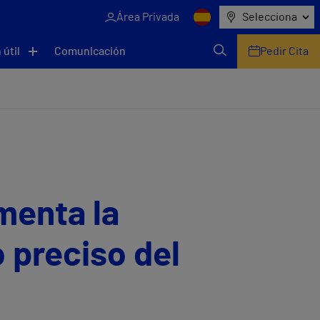
Área Privada
Selecciona
 útil
Comunicación
Pedir Cita
menta la
 preciso del