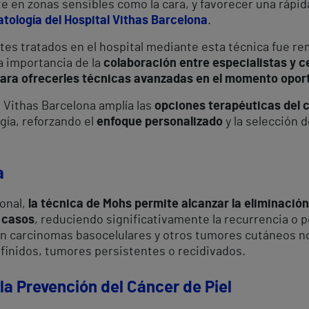
 en zonas sensibles como la cara, y favorecer una rápida
atología del Hospital Vithas Barcelona
.
es tratados en el hospital mediante esta técnica fue r
la importancia de la
colaboración entre especialistas y c
para ofrecerles técnicas avanzadas en el momento opor
 Vithas Barcelona amplía las
opciones terapéuticas del c
ugía, reforzando el
enfoque personalizado
y la selección 
a
ional,
la técnica de Mohs permite alcanzar la eliminación
 casos
, reduciendo significativamente la recurrencia o p
n carcinomas basocelulares y otros tumores cutáneos n
finidos, tumores persistentes o recidivados.
 la Prevención del Cáncer de Piel