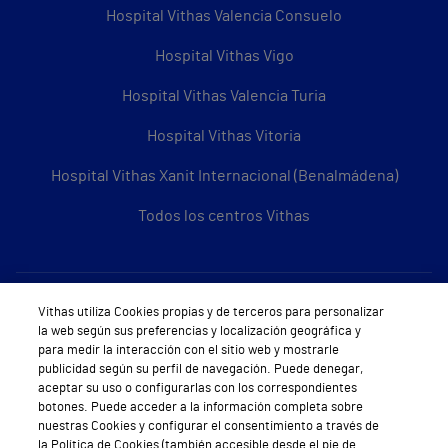
Hospital Vithas Valencia Consuelo
Hospital Vithas Vigo
Hospital Vithas Valencia Turia
Hospital Vithas Vitoria
Hospital Vithas Xanit Internacional (Benalmádena)
Todos los centros Vithas
Sobre Vithas
Vithas utiliza Cookies propias y de terceros para personalizar
la web según sus preferencias y localización geográfica y
Quiénes somos
para medir la interacción con el sitio web y mostrarle
publicidad según su perfil de navegación. Puede denegar,
Trabajar en Vithas
aceptar su uso o configurarlas con los correspondientes
botones. Puede acceder a la información completa sobre
Teléfono Cita Médica
nuestras Cookies y configurar el consentimiento a través de
la Política de Cookies (también accesible desde el pie de