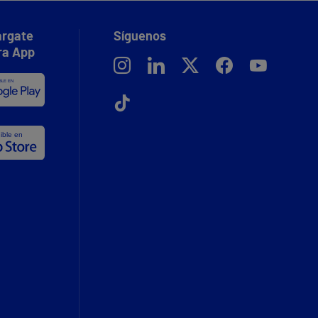
rgate
Síguenos
ra App