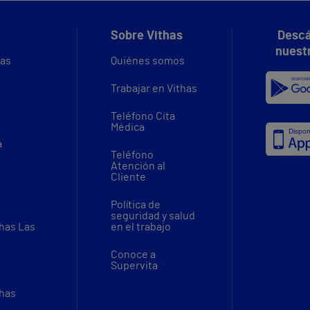
Sobre Vithas
Descá
nuest
vas
Quiénes somos
Trabajar en Vithas
Teléfono Cita
Médica
a
Teléfono
Atención al
Cliente
Política de
seguridad y salud
thas Las
en el trabajo
Conoce a
Supervita
thas