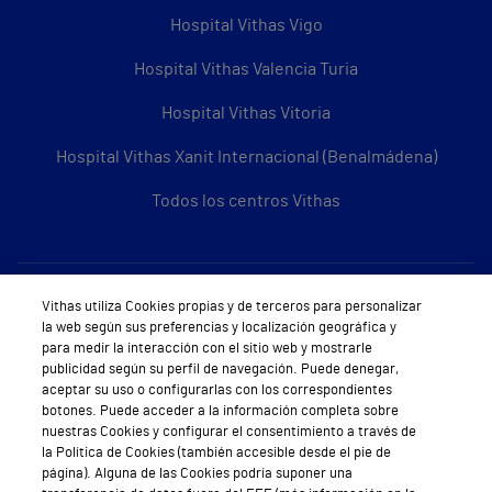
Hospital Vithas Vigo
Hospital Vithas Valencia Turia
Hospital Vithas Vitoria
Hospital Vithas Xanit Internacional (Benalmádena)
Todos los centros Vithas
Sobre Vithas
Vithas utiliza Cookies propias y de terceros para personalizar
la web según sus preferencias y localización geográfica y
Quiénes somos
para medir la interacción con el sitio web y mostrarle
publicidad según su perfil de navegación. Puede denegar,
Trabajar en Vithas
aceptar su uso o configurarlas con los correspondientes
botones. Puede acceder a la información completa sobre
Teléfono Cita Médica
nuestras Cookies y configurar el consentimiento a través de
la Política de Cookies (también accesible desde el pie de
Teléfono Atención al Cliente
página). Alguna de las Cookies podría suponer una