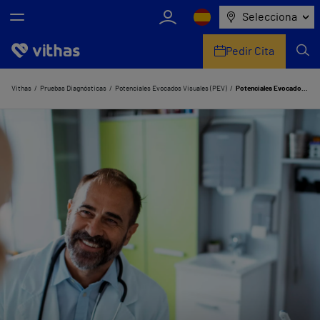
Selecciona
Pedir Cita
Nosotros
Vithas
Pruebas Diagnósticas
Potenciales Evocados Visuales (PEV)
Potenciales Evocados Visuales (PEV) en Madrid
Centros
Servicios de salud
Equipo médico y asistencial
Información útil
Comunicación