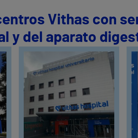
centros Vithas con se
al y del aparato diges