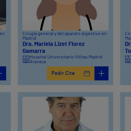
 en
Cirugía general y del aparato digestivo en
Cir
Madrid
Ma
Dra. Mariela Lizet Florez
Dr
Gamarra
To
d
Hospital Universitario Vithas Madrid
Aravaca
Pedir Cita