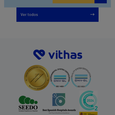
914473400
Ver todos