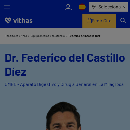
Selecciona
Pedir Cita
Nosotros
Hospitales Vithas
Equipo médico y asistencial
Federico del Castillo Díez
Centros
Dr. Federico del Castillo
Servicios de salud
Díez
Equipo médico y asistencial
CMED - Aparato Digestivo y Cirugía General en La Milagrosa
Información útil
Comunicación