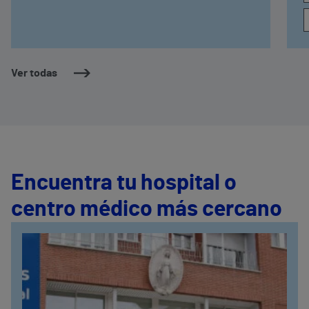
obesidad mórbida
D
M
r
d
v
Ver todas
d
Encuentra tu hospital o
centro médico más cercano