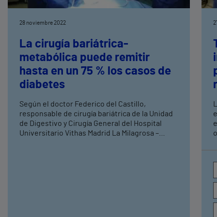
28 noviembre 2022
2
La cirugía bariátrica-
metabólica puede remitir
hasta en un 75 % los casos de
diabetes
Según el doctor Federico del Castillo,
L
responsable de cirugía bariátrica de la Unidad
e
de Digestivo y Cirugía General del Hospital
e
Universitario Vithas Madrid La Milagrosa –
o
CMED, “la obesidad y la diabetes tipo II están
m
íntimamente ligadas, y la disminución de peso
o
en estos pacientes resulta un pilar
a
importantísimo del tratamiento” La cirugía
d
bariátrica-metabólica, combinada con la
p
modificación del estilo de vida, es el único
d
tratamiento eficaz para lograr una pérdida de
i
peso mantenida en el tiempo en pacientes con
d