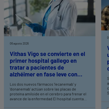
0
06 agosto 2026
Vithas Vigo se convierte en el
primer hospital gallego en
tratar a pacientes de
alzhéimer en fase leve con
S
terapias antiamiloide
a
Los dos nuevos fármacos 'lecanemab' y
c
'donanemab' actúan sobre las placas de
S
proteína amiloide en el cerebro para frenar el
avance de la enfermedad El hospital cuenta
con cuatro neurólogos y tecnología de
diagnóstico por imagen para el exhaustivo