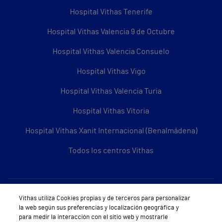
Hospital Vithas Tenerife
Hospital Vithas Valencia 9 de Octubre
Hospital Vithas Valencia Consuelo
Hospital Vithas Vigo
Hospital Vithas Valencia Turia
Hospital Vithas Vitoria
Hospital Vithas Xanit Internacional (Benalmádena)
Todos los centros Vithas
Sobre Vithas
Vithas utiliza Cookies propias y de terceros para personalizar
la web según sus preferencias y localización geográfica y
Quiénes somos
para medir la interacción con el sitio web y mostrarle