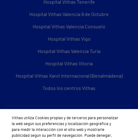
Hospital Vithas Tenerife
Hospital Vithas Valencia 9 de Octubre
Hospital Vithas Valencia Consuelo
Hospital Vithas Vigo
Hospital Vithas Valencia Turia
Hospital Vithas Vitoria
Hospital Vithas Xanit Internacional (Benalmádena)
Todos los centros Vithas
Sobre Vithas
Vithas utiliza Cookies propias y de terceros para personalizar
la web según sus preferencias y localización geográfica y
Quiénes somos
para medir la interacción con el sitio web y mostrarle
publicidad según su perfil de navegación. Puede denegar,