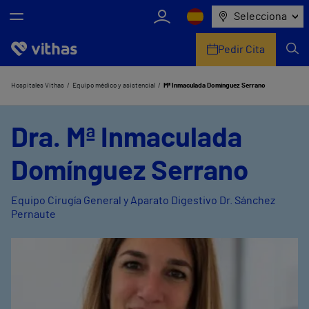
Selecciona
Pedir Cita
Nosotros
Hospitales Vithas
Equipo médico y asistencial
Mª Inmaculada Domínguez Serrano
Centros
Dra. Mª Inmaculada
Servicios de salud
Domínguez Serrano
Equipo médico y asistencial
Equipo Cirugía General y Aparato Digestivo Dr. Sánchez
Pernaute
Información útil
Comunicación