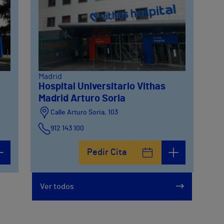
Madrid
Hospital Universitario Vithas
Madrid Arturo Soria
Calle Arturo Soria, 103
912 143 100
Calle Arturo Soria, 105
Pedir Cita
912 143 100
Calle Arturo Soria, 107
Ver todos
912 143 100