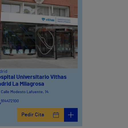
drid
spital Universitario Vithas
drid La Milagrosa
Calle Modesto Lafuente, 14
914472100
Calle Fernández de la Hoz, 45
Pedir Cita
914473400