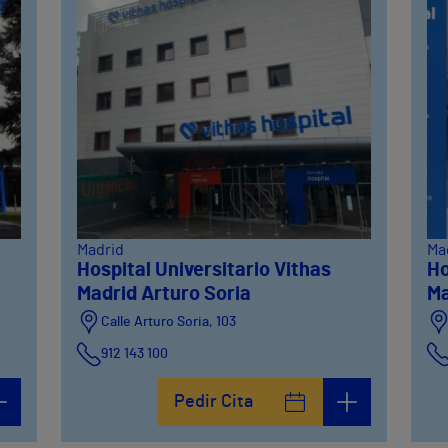
Madrid
Ma
Hospital Universitario Vithas
Ho
Madrid Arturo Soria
Ma
Calle Arturo Soria, 103
912 143 100
Calle Arturo Soria, 105
Pedir Cita
912 143 100