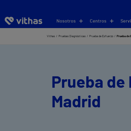
Nosotros
Centros
Servi
Vithas
Pruebas Diagnósticas
Prueba de Esfuerzo
Prueba de 
Prueba de 
Madrid