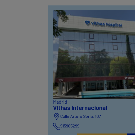
Madrid
Vithas Internacional
Calle Arturo Soria, 107
915905299