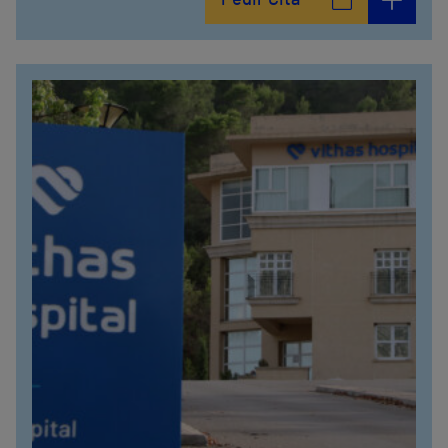
Pedir Cita
914473400