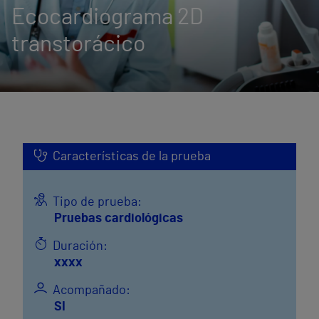
Ecocardiograma 2D
transtorácico
Características de la prueba
Tipo de prueba:
Pruebas cardiológicas
Duración:
xxxx
Acompañado:
SI