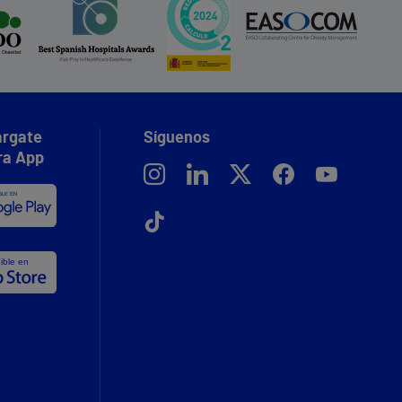
rgate
Síguenos
ra App