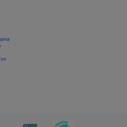
rama
e
tus