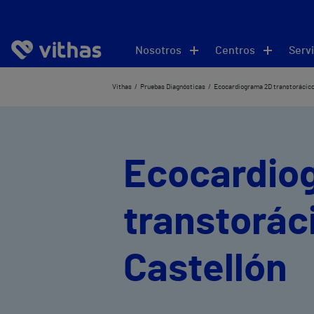
Nosotros
Centros
Servi
Vithas
Pruebas Diagnósticas
Ecocardiograma 2D transtorácic
Ecocardio
transtorác
Castellón