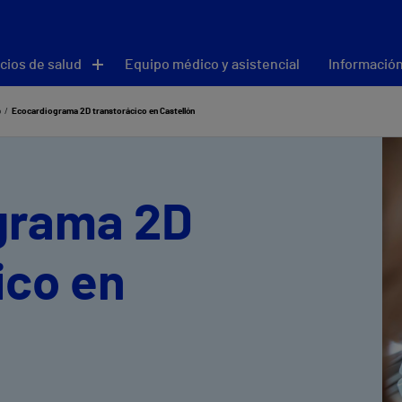
cios de salud
Equipo médico y asistencial
Información
o
Ecocardiograma 2D transtorácico en Castellón
grama 2D
ico en