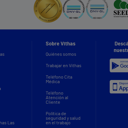
Sobre Vithas
Descá
nuest
vas
Quiénes somos
Trabajar en Vithas
Teléfono Cita
Médica
a
Teléfono
Atención al
Cliente
Política de
seguridad y salud
thas Las
en el trabajo